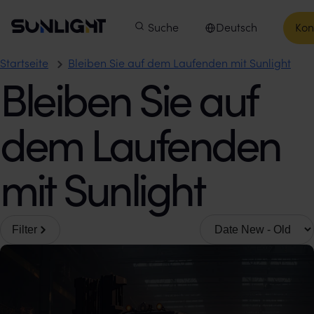
Zum Inhalt springen
Sunlight Group
Hauptmenü
Produkte
Suche
Unsere Unternehmen
Deutsch
Kon
In
Sprache auswählen
Startseite
Bleiben Sie auf dem Laufenden mit Sunlight
Bleiben Sie auf
dem Laufenden
mit Sunlight
Sortieren nach
Filter