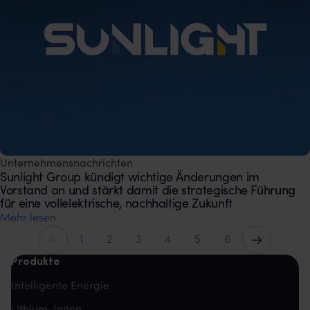
Unternehmensnachrichten
Sunlight Group kündigt wichtige Änderungen im
Vorstand an und stärkt damit die strategische Führung
für eine vollelektrische, nachhaltige Zukunft
Mehr lesen
Vorherige
Weiter
1
2
3
4
5
6
Produkte
Intelligente Energie
Lithium-Ionen