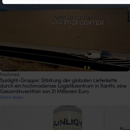
Featured
Sunlight-Gruppe: Stärkung der globalen Lieferkette
durch ein hochmodernes Logistikzentrum in Xanthi, eine
Gesamtinvestition von 21 Millionen Euro
Mehr lesen