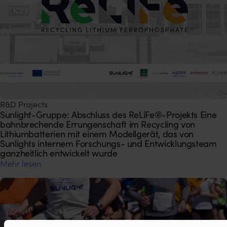
R&D Projects
Sunlight-Gruppe: Abschluss des ReLiFe®-Projekts Eine
bahnbrechende Errungenschaft im Recycling von
Lithiumbatterien mit einem Modellgerät, das von
Sunlights internem Forschungs- und Entwicklungsteam
ganzheitlich entwickelt wurde
Mehr lesen