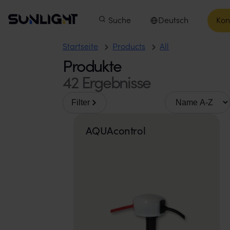
Zum Inhalt springen
Sunlight Group
Hauptmenü
Produkte
Suche
Unsere Unternehmen
Deutsch
Kon
In
Sprache auswählen
Produkte
Startseite
Products
All
Produkte
42 Ergebnisse
Sortieren nach
Filter
AQUAcontrol