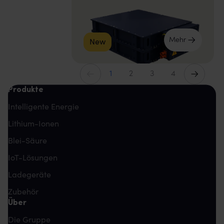
Mehr
New
Vorherige
Weiter
1
2
3
4
Produkte
Intelligente Energie
Lithium-Ionen
Blei-Säure
IoT-Lösungen
Ladegeräte
Zubehör
Über
Die Gruppe