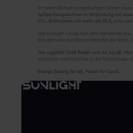
In realen Betriebsumgebungen führen diese
Spitzenlastgebühren in Verbindung mit eine
CO₂-Emissionen um mehr als 20 %,
was sowoh
Die Sunlight Group lädt alle Teilnehmer ein,
ihre Betriebe bei diesem Wandel die Nase v
Die LogiMAT 2026 findet vom 24. bis 26. März
vorstellen und Einblicke in die Technolog
Energy Saving for All. Power for Good.