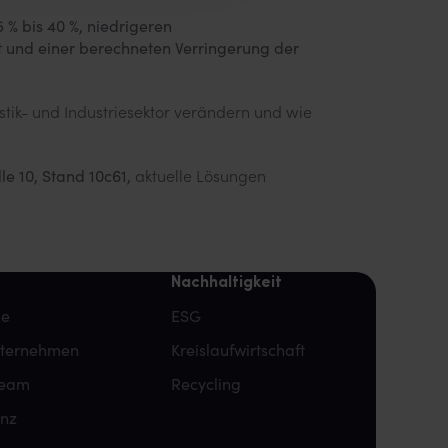
 % bis 40 %, niedrigeren
t und einer berechneten Verringerung der
istik- und Industriesektor verändern und wie
le 10, Stand 10c61,
aktuelle Lösungen
Nachhaltigkeit
pe
ESG
nternehmen
Kreislaufwirtschaft
team
Recycling
enz