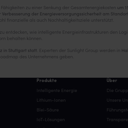
 Fähigkeiten zu einer Senkung der Gesamtenergiekosten
um 15
r Verbesserung der Energieversorgungssicherheit am Standor
l finanzielle als auch Nachhaltigkeitsziele unterstützt.
 zu entdecken, wie intelligente Energieinfrastrukturen den Log
orn behalten können.
 in Stuttgart statt
. Experten der Sunlight Group werden in
Hal
ie-Roadmap des Unternehmens geben.
Produkte
Über
Intelligente Energie
Die Grup
Lithium-Ionen
Unsere U
Blei-Säure
Führungs
IoT-Lösungen
Transpar