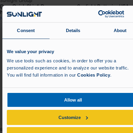
Sunlight Group
Das „Quick Ship“-Programm von Sunlight Batteries USA
hilft Industriekunden, ihren Betrieb am Laufen zu halten
Mehr lesen
Consent
Details
About
We value your privacy
We use tools such as cookies, in order to offer you a
personalized experience and to analyze our website traffic.
You will find full information in our
Cookies Policy
.
Allow all
Customize
R&D Projects