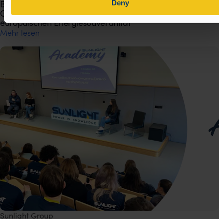
Deny
Beschleunigung der Batterieproduktion: Die Sunlight
Group leitet das BATTwin-Projekt zur Sicherung der
europäischen Energiesouveränität
Mehr lesen
Sunlight Group