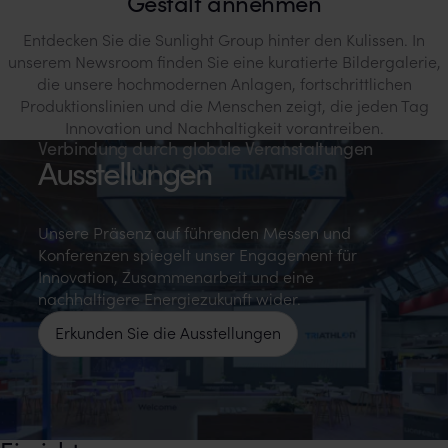
Gestalt annehmen
Entdecken Sie die Sunlight Group hinter den Kulissen. In
unserem Newsroom finden Sie eine kuratierte Bildergalerie,
die unsere hochmodernen Anlagen, fortschrittlichen
Produktionslinien und die Menschen zeigt, die jeden Tag
Innovation und Nachhaltigkeit vorantreiben.
Verbindung durch globale Veranstaltungen
Ausstellungen
Unsere Präsenz auf führenden Messen und
Konferenzen spiegelt unser Engagement für
Innovation, Zusammenarbeit und eine
nachhaltigere Energiezukunft wider.
Erkunden Sie die Ausstellungen