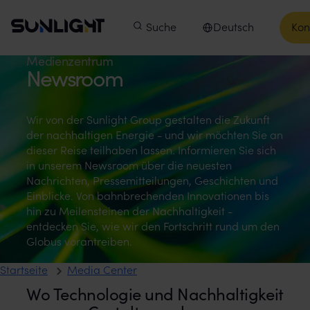
Zum Inhalt springen
Sunlight Group
Hauptmenü
Produkte
Suche
Unsere Unternehmen
Deutsch
Kon
In
Sprache auswählen
Media Center
Medienzentrum
Newsroom
Wir von der Sunlight Group gestalten die Zukunft
der nachhaltigen Energie - und wir möchten Sie an
dieser Reise teilhaben lassen. Informieren Sie sich
in unserem Newsroom über die neuesten
Nachrichten, Pressemitteilungen, Geschichten und
Einblicke. Von bahnbrechenden Innovationen bis
hin zu Meilensteinen der Nachhaltigkeit -
entdecken Sie, wie wir den Fortschritt rund um den
Globus vorantreiben.
Startseite
Media Center
Wo Technologie und Nachhaltigkeit