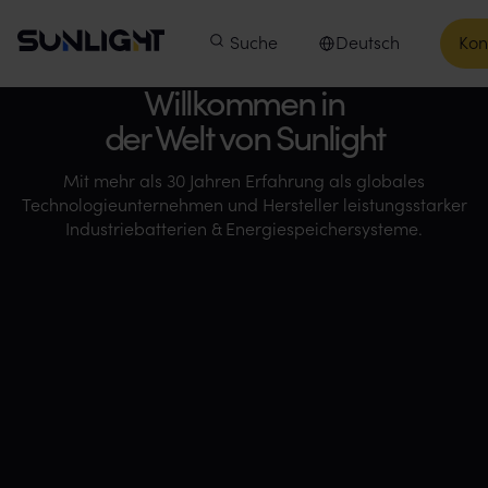
Zum Inhalt springen
Sunlight Group
Hauptmenü
Produkte
Suche
Unsere Unternehmen
Deutsch
Kon
In
Sprache auswählen
Unsere Unternehmen
Willkommen in
der Welt von Sunlight
Mit mehr als 30 Jahren Erfahrung als globales
Technologieunternehmen und Hersteller leistungsstarker
Industriebatterien & Energiespeichersysteme.