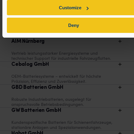
Zuverlässige Batteriesysteme für Logistik und
Customize
industrielle Anwendungen.
AIM München
Deny
Komplette Batterie­lösungen für Gabelstapler und FTS
– mit kompetentem technischem Support.
AIM Nürnberg
Vertrieb leistungsstarker Energiesysteme und
technischer Support für industrielle Fahrzeugflotten.
Cebalog GmbH
OEM-Batteriesysteme – entwickelt für höchste
Präzision, Effizienz und Zuverlässigkeit.
GBD Batterien GmbH
Robuste Industriebatterien, ausgelegt für
anspruchsvolle Betriebsbedingungen.
GW Batterien GmbH
Kundenspezifische Batterien für Schienenfahrzeuge,
stationäre Anlagen und Spezialanwendungen.
Habat GmbH