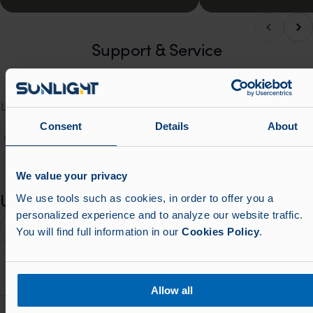
Nach
Nach links blättern
Support & Service
Mit tiefem technischem Know-how und schnellem Vor-Ort-
Support halten wir Ihre Abläufe unterbrechungsfrei am
Laufen. Unser flächendeckendes Servicenetzwerk sorgt dafür,
dass unsere Techniker genau dann zur Stelle sind, wenn Sie
Consent
Details
About
sie brauchen, und liefern zuverlässige, effiziente und sichere
Services rund um Ihre Batteriesysteme.
We value your privacy
Mehr erfahren
We use tools such as cookies, in order to offer you a
Unsere Unternehmen und Einrichtungen
personalized experience and to analyze our website traffic.
Sortieren nach
Filter
You will find full information in our
Cookies Policy
.
Advanced Battery Technologies (ABT)
Batterien und Energiespeicher für anspruchsvolle
Verteidigungsanwendungen
Allow all
AIM Frankfurt