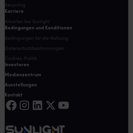
Recycling
Karriere
Arbeiten bei Sunlight
Bedingungen und Konditionen
Bedingungen für die Nutzung
Datenschutzbestimmungen
Cookies-Politik
Investoren
Medienzentrum
Ausstellungen
Kontakt
Auf Facebook teilen (Es öffnet sich eine neue Registerkarte)
Auf Instagram teilen (Es öffnet sich eine neue Register
Auf LinkedIn teilen (Es öffnet sich eine neue Reg
Auf Twitter teilen (Es öffnet sich eine neu
Auf YouTube teilen (Es öffnet sich e