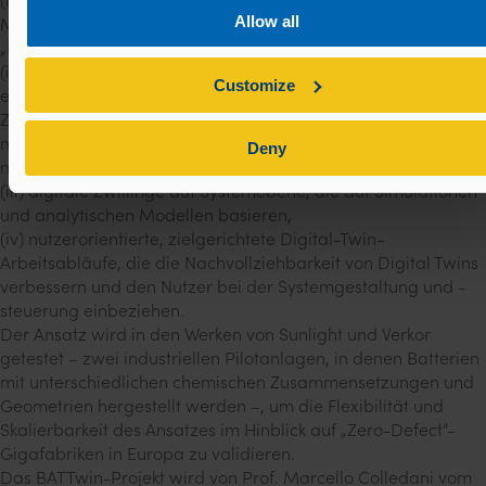
(i) eine Ebene zur Erfassung und Verwaltung von
Allow all
Multisensordaten, die durch Datensemantik im Rahmen eines
„Digital Battery Passport“-Datenmodells unterstützt wird,
(ii) digitale Zwillinge auf Prozessebene, die die
Customize
entscheidenden Phasen der Elektrodenherstellung, der
Zellmontage und der Konditionierung mithilfe
multiphysikalischer, datengesteuerter und hybrider Ansätze
Deny
modellieren,
(iii) digitale Zwillinge auf Systemebene, die auf Simulationen
und analytischen Modellen basieren,
(iv) nutzerorientierte, zielgerichtete Digital-Twin-
Arbeitsabläufe, die die Nachvollziehbarkeit von Digital Twins
verbessern und den Nutzer bei der Systemgestaltung und -
steuerung einbeziehen.
Der Ansatz wird in den Werken von Sunlight und Verkor
getestet – zwei industriellen Pilotanlagen, in denen Batterien
mit unterschiedlichen chemischen Zusammensetzungen und
Geometrien hergestellt werden –, um die Flexibilität und
Skalierbarkeit des Ansatzes im Hinblick auf „Zero-Defect“-
Gigafabriken in Europa zu validieren.
Das BATTwin-Projekt wird von Prof. Marcello Colledani vom