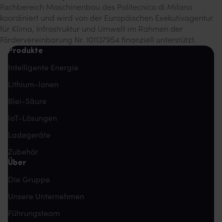
Fachbereich Maschinenbau des Politecnico di Milano
koordiniert und wird von der Europäischen Exekutivagentur
für Klima, Infrastruktur und Umwelt im Rahmen der
Fördervereinbarung Nr. 101137954 finanziell unterstützt.
Produkte
Intelligente Energie
Lithium-Ionen
Blei-Säure
IoT-Lösungen
Ladegeräte
Zubehör
Über
Die Gruppe
Unsere Unternehmen
Führungsteam