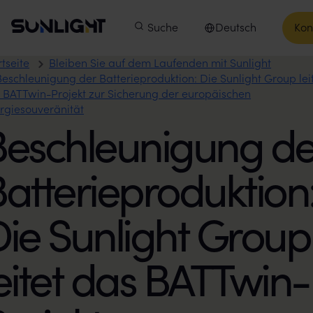
Zum Inhalt springen
Sunlight Group
Hauptmenü
Produkte
Suche
Unsere Unternehmen
Deutsch
Kon
In
Sprache auswählen
rtseite
Bleiben Sie auf dem Laufenden mit Sunlight
Beschleunigung der Batterieproduktion: Die Sunlight Group lei
 BATTwin-Projekt zur Sicherung der europäischen
rgiesouveränität
Beschleunigung de
atterieproduktion
ie Sunlight Group
eitet das BATTwin-