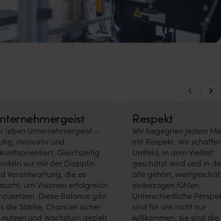
Nach
Nach links blättern
nternehmergeist
Respekt
r leben Unternehmergeist –
Wir begegnen jedem M
tig, innovativ und
mit Respekt. Wir schaffen
kunftsorientiert. Gleichzeitig
Umfeld, in dem Vielfalt
ndeln wir mit der Disziplin
geschätzt wird und in d
d Verantwortung, die es
alle gehört, wertgeschät
aucht, um Visionen erfolgreich
einbezogen fühlen.
zusetzen. Diese Balance gibt
Unterschiedliche Perspe
s die Stärke, Chancen sicher
sind für uns nicht nur
 nutzen und Wachstum gezielt
willkommen, sie sind die