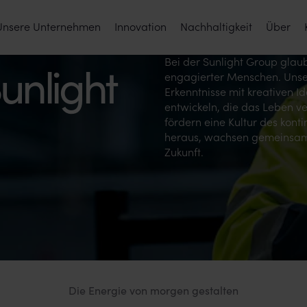
Unsere Unternehmen
Innovation
Nachhaltigkeit
Über
Bei der Sunlight Group glaub
unlight
engagierter Menschen. Unse
Erkenntnisse mit kreativen I
entwickeln, die das Leben v
fördern eine Kultur des kont
heraus, wachsen gemeinsam 
Zukunft.
Die Energie von morgen gestalten