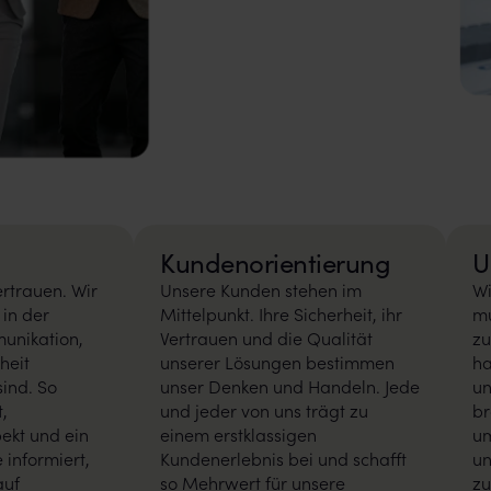
Kundenorientierung
U
ertrauen. Wir
Unsere Kunden stehen im
Wi
 in der
Mittelpunkt. Ihre Sicherheit, ihr
mu
unikation,
Vertrauen und die Qualität
zu
heit
unserer Lösungen bestimmen
ha
sind. So
unser Denken und Handeln. Jede
un
t,
und jeder von uns trägt zu
br
ekt und ein
einem erstklassigen
um
 informiert,
Kundenerlebnis bei und schafft
un
auf
so Mehrwert für unsere
zu