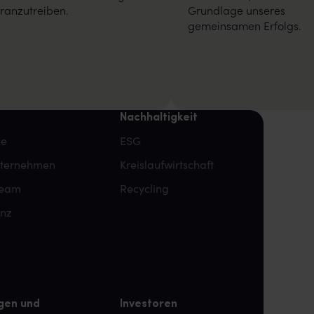
ranzutreiben.
Grundlage unseres
gemeinsamen Erfolgs.
Nachhaltigkeit
pe
ESG
nternehmen
Kreislaufwirtschaft
team
Recycling
enz
gen und
Investoren