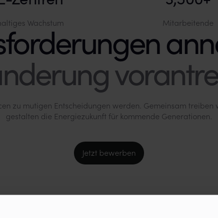
haltiges Wachstum
Mitarbeitende
änderung vorantre
cen zu mutigen Entscheidungen werden. Gemeinsam treiben w
gestalten die Energiezukunft für kommende Generationen.
Jetzt bewerben