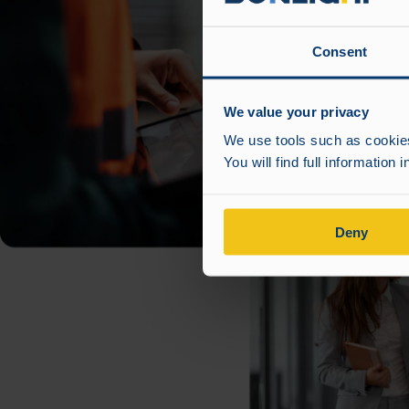
Consent
We value your privacy
We use tools such as cookies,
You will find full information 
Deny