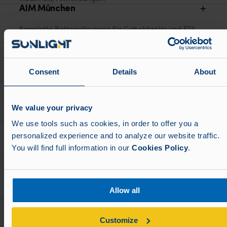
AIM München
Komplette Batterie­lösungen für Gabelstapler und FTS
– mit kompetentem technischem Support.
AIM Nürnberg
Vertrieb leistungsstarker Energiesysteme und
Consent
Details
About
technischer Support für industrielle Fahrzeugflotten.
Cebalog GmbH
We value your privacy
OEM-Batteriesysteme – entwickelt für höchste
Präzision, Effizienz und Zuverlässigkeit.
We use tools such as cookies, in order to offer you a
GBD Batterien GmbH
personalized experience and to analyze our website traffic.
Robuste Industriebatterien, ausgelegt für
You will find full information in our
Cookies Policy
.
anspruchsvolle Betriebsbedingungen.
GW Batterien GmbH
Kundenspezifische Batterien für Schienenfahrzeuge,
Allow all
stationäre Anlagen und Spezialanwendungen.
Habat GmbH
Customize
Skalierbare Energiesysteme für Industrie-, Logistik-