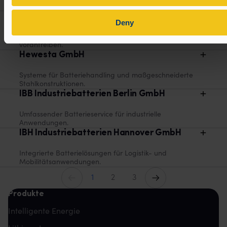
und Großanlagen.
Hauptsitz der Sunlight Group
Deny
Innovation im Bereich globaler Batterietechnologien
vorantreiben.
Hewesta GmbH
Systeme für Batteriehandling und maßgeschneiderte
Stahlkonstruktionen.
IBB Industriebatterien Berlin GmbH
Umfassender Batterieservice für industrielle
Anwendungen.
IBH Industriebatterien Hannover GmbH
Integrierte Batterielösungen für Logistik- und
Mobilitätsanwendungen.
Vorherige
Weiter
1
2
3
Produkte
Intelligente Energie