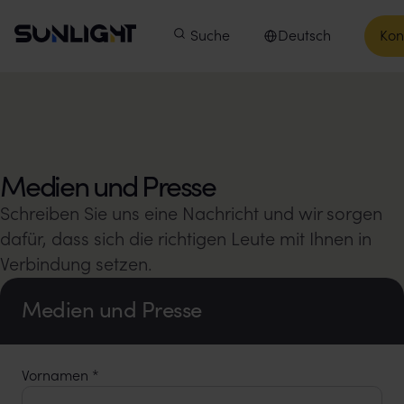
Zum Inhalt springen
Sunlight Group
Hauptmenü
Produkte
Suche
Unsere Unternehmen
Deutsch
Kon
In
Sprache auswählen
Medien und Presse
Schreiben Sie uns eine Nachricht und wir sorgen
dafür, dass sich die richtigen Leute mit Ihnen in
Verbindung setzen.
Medien und Presse
Vornamen
*