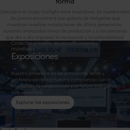
forma
Descubra el Grupo Sunlight entre bastidores. En nuestra sala
de prensa encontrará una galería de imágenes que
muestran nuestras instalaciones de última generación,
nuestras avanzadas líneas de producción y a las personas
que día a día impulsan la innovación y la sostenibilidad.
Conectar a través de acontecimientos
mundiales
Exposiciones
Nuestra presencia en las principales ferias y
conferencias refleja nuestro compromiso con la
innovación, la colaboración y un futuro energético
más sostenible.
Explorar las exposiciones