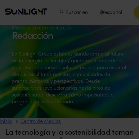
Ir al contenido
Sunlight Group
Menú principal
Productos
Buscar en
Empresas
español
Innovación
Seleccionar idio
Centro de Medios
Medios de comunicación
Redacción
En Sunlight Group estamos dando forma al futuro
de la energía sostenible y queremos compartir el
viaje. Explore nuestra sala de prensa para estar al
día de las últimas noticias, comunicados de
prensa, historias y perspectivas. Desde
innovaciones revolucionarias hasta hitos de
sostenibilidad, descubra cómo impulsamos el
progreso en todo el mundo.
Inicio
Centro de Medios
La tecnología y la sostenibilidad toman