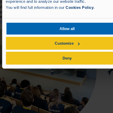
experience and to analyze our website traffic.
R&D Projects
Acelerar la producción de baterías: Sunlight Group
You will find full information in our
Cookies Policy
.
acoge el proyecto BATTwin para garantizar la soberanía
energética europea
Seguir leyendo
Allow all
Customize
Deny