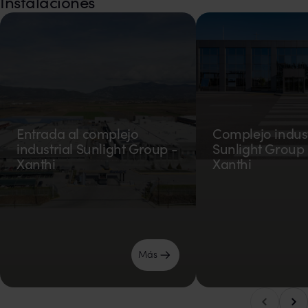
Instalaciones
Entrada al complejo
Complejo indust
industrial Sunlight Group -
Sunlight Group E
Xanthi
Xanthi
Más
Des
Desplácese a la izquierda