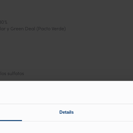
30 %
lar y Green Deal (Pacto Verde)
 los sulfatos
es de carbono
Details