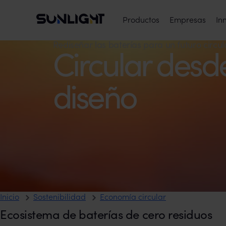
Ir al contenido
Sunlight Group
Menú principal
Productos
Empresas
In
Economía circular
Rediseñar las baterías para un futuro circul
Circular desde
diseño
Inicio
Sostenibilidad
Economía circular
Ecosistema de baterías de cero residuos