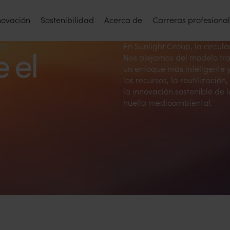
novación
Sostenibilidad
Acerca de
Carreras profesiona
ar
En Sunlight Group, la circul
 el
Nos alejamos del modelo trad
un enfoque más inteligente y 
los recursos, la reutilizació
la innovación sostenible de 
huella medioambiental.