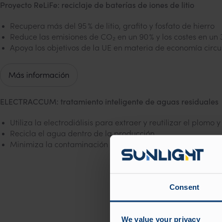
Proyecto ReLiFe: reciclaje de baterías de iones de litio
Recupera más del 95 % de litio, grafito y fosfato de hierro
Reduce las emisiones de CO₂ en un 90 % y los costes en un 
Apoya los objetivos de la UE en materia de economía circu
Más información
ELECTRACCUM: tratamiento inteligente de aguas residuales
Utiliza la electrodiálisis para extraer y reutilizar el plomo y
Recicla el agua dentro de la producción
Minimiza la contaminación del agua y reduce las emision
Consent
We value your privacy