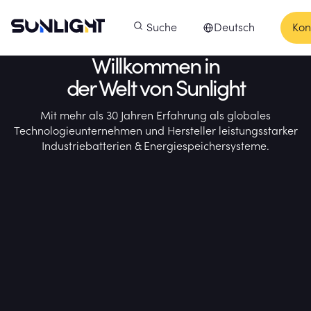
Zum Inhalt springen
Sunlight Group
Hauptmenü
Produkte
Suche
Unsere Unternehmen
Deutsch
Kon
In
Sprache auswählen
Unsere Unternehmen
Willkommen in
der Welt von Sunlight
Mit mehr als 30 Jahren Erfahrung als globales
Technologieunternehmen und Hersteller leistungsstarker
Industriebatterien & Energiespeichersysteme.