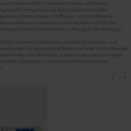
und Produktion liefert Lehmann Marine zertifizierte
ng bei der Integration und einen reaktionsschnellen
ratoren, Konstrukteure, Schiffbauer und Schiffseigner
ktionsstätte des Unternehmens in Seevetal-Hittfeld bei
ässige Qualität und schnelle Lieferung in alle wichtigen
profitiert Lehmann Marine von globaler Forschungs- und
angreichen Fertigungskapazitäten und einer internationalen
nsam liefern wir innovative, zuverlässige und nachhaltige
ltweiten Übergang zu einem umweltfreundlicheren
n.
Nach
Nach links blättern