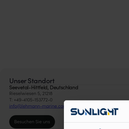
Unser Standort
Seevetal-Hittfeld, Deutschland
Rieselwiesen 5, 21218
info@lehmann-marine.com
Besuchen Sie uns