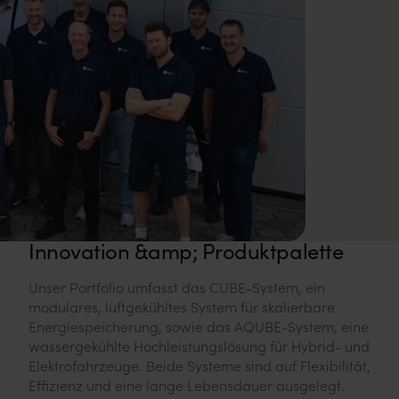
Innovation &amp; Produktpalette
Unser Portfolio umfasst das CUBE-System, ein
modulares, luftgekühltes System für skalierbare
Energiespeicherung, sowie das AQUBE-System, eine
wassergekühlte Hochleistungslösung für Hybrid- und
Elektrofahrzeuge. Beide Systeme sind auf Flexibilität,
Effizienz und eine lange Lebensdauer ausgelegt.