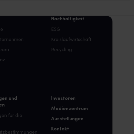
Nachhaltigkeit
pe
ESG
nternehmen
Kreislaufwirtschaft
team
Recycling
enz
gen und
Investoren
en
Medienzentrum
en für die
Ausstellungen
Kontakt
utzbestimmungen