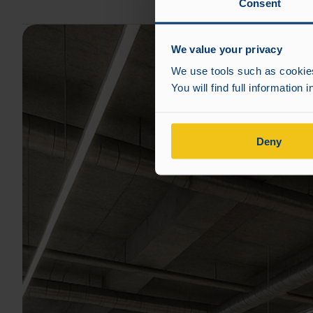
Consent
We value your privacy
We use tools such as cookies,
You will find full information 
Deny