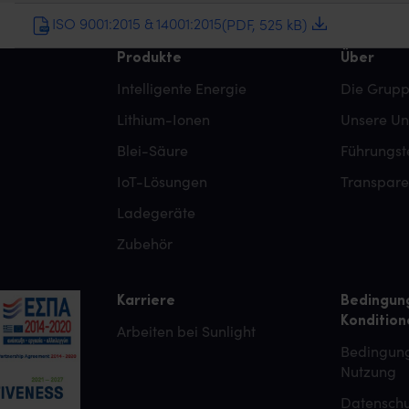
ISO 9001:2015 & 14001:2015
(PDF, 525 kB)
Produkte
Über
Intelligente Energie
Die Grup
Lithium-Ionen
Unsere U
Blei-Säure
Führungs
IoT-Lösungen
Transpar
Ladegeräte
Zubehör
Karriere
Bedingun
Kondition
Arbeiten bei Sunlight
Bedingung
Nutzung
Datensch