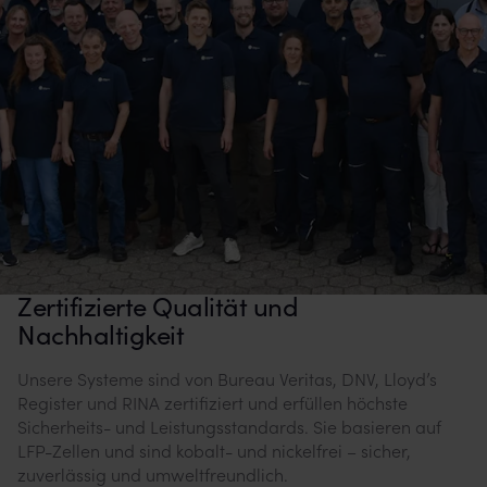
Zertifizierte Qualität und
Nachhaltigkeit
Unsere Systeme sind von Bureau Veritas, DNV, Lloyd’s
Register und RINA zertifiziert und erfüllen höchste
Sicherheits- und Leistungsstandards. Sie basieren auf
LFP-Zellen und sind kobalt- und nickelfrei – sicher,
zuverlässig und umweltfreundlich.