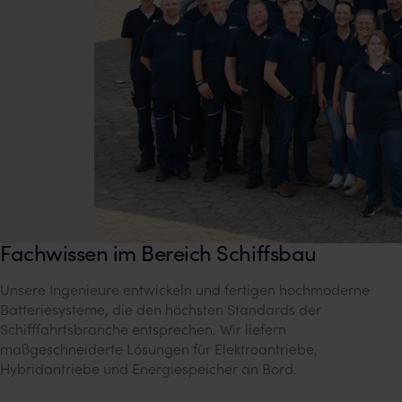
Fachwissen im Bereich Schiffsbau
Unsere Ingenieure entwickeln und fertigen hochmoderne
Batteriesysteme, die den höchsten Standards der
Schifffahrtsbranche entsprechen. Wir liefern
maßgeschneiderte Lösungen für Elektroantriebe,
Hybridantriebe und Energiespeicher an Bord.