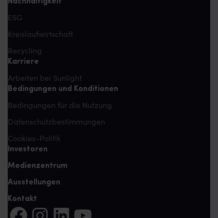
Nachhaltigkeit
ESG
Kreislaufwirtschaft
Recycling
Karriere
Arbeiten bei Sunlight
Bedingungen und Konditionen
Bedingungen für die Nutzung
Datenschutzbestimmungen
Cookies-Politik
Investoren
Medienzentrum
Ausstellungen
Kontakt
Auf Facebook teilen (Es öffnet sich eine neue Registerkarte)
Auf Instagram teilen (Es öffnet sich eine neue Register
Auf LinkedIn teilen (Es öffnet sich eine neue Reg
Auf YouTube teilen (Es öffnet sich eine ne