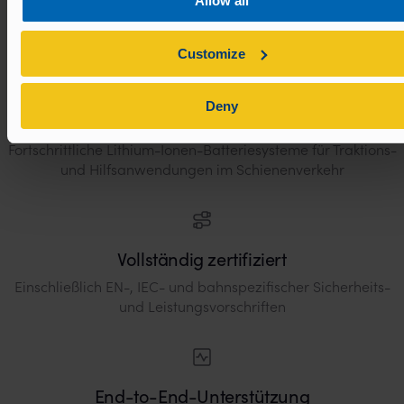
Allow all
Kompatibilität mit OEM-Spezifikationen und
Fahrzeugarchitekturen
Customize
Deny
Neue Technologien
Fortschrittliche Lithium-Ionen-Batteriesysteme für Traktions-
und Hilfsanwendungen im Schienenverkehr
Vollständig zertifiziert
Einschließlich EN-, IEC- und bahnspezifischer Sicherheits-
und Leistungsvorschriften
End-to-End-Unterstützung