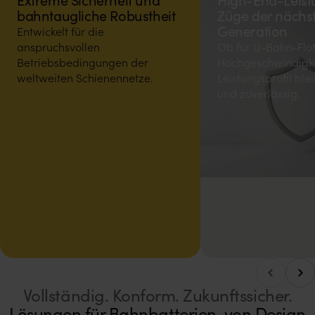
Extreme Sicherheit und
High-End-Leist
bahntaugliche Robustheit
Züge der nächs
Generation
Entwickelt für die
anspruchsvollen
Ob für U-Bahn-Flo
Betriebsbedingungen der
Hochgeschwindigke
weltweiten Schienennetze.
Leistungsprofil ble
und zuverlässig.
Nach
Nach links blättern
Vollständig. Konform. Zukunftssicher.
Lösungen für Bahnbatterien, von Design