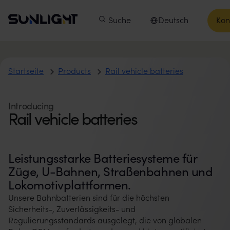
Zum Inhalt springen
Sunlight Group
Hauptmenü
Produkte
Suche
Unsere Unternehmen
Deutsch
Kon
In
Sprache auswählen
Rail vehicle batteries
Startseite
Products
Rail vehicle batteries
Introducing
Rail vehicle batteries
Leistungsstarke Batteriesysteme für
Züge, U-Bahnen, Straßenbahnen und
Lokomotivplattformen.
Unsere Bahnbatterien sind für die höchsten
Sicherheits-, Zuverlässigkeits- und
Regulierungsstandards ausgelegt, die von globalen