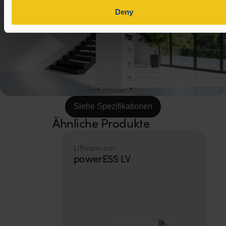
Deny
Siehe Spezifikationen
Ähnliche Produkte
Lithium-ion
powerESS LV