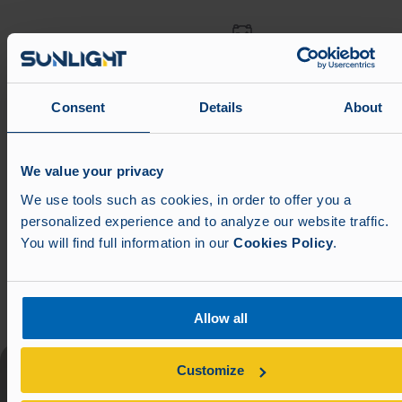
Maximale Kapazität
184,23 kWh
Consent
Details
About
We value your privacy
BMS
We use tools such as cookies, in order to offer you a
in den HV-Schaltkasten integriert
personalized experience and to analyze our website traffic.
You will find full information in our
Cookies Policy
.
Kompatibilität
Allow all
mit 3-Phasen-Hybrid-Wechselrichter
Customize