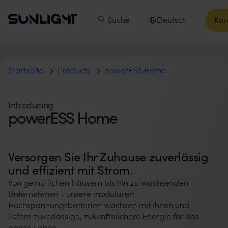
Zum Inhalt springen
Sunlight Group
Hauptmenü
Produkte
Suche
Unsere Unternehmen
Deutsch
Kon
In
Sprache auswählen
powerESS Home
Startseite
Products
powerESS Home
Introducing
powerESS Home
Versorgen Sie Ihr Zuhause zuverlässig
und effizient mit Strom.
Von gemütlichen Häusern bis hin zu wachsenden
Unternehmen - unsere modularen
Hochspannungsbatterien wachsen mit Ihnen und
liefern zuverlässige, zukunftssichere Energie für das