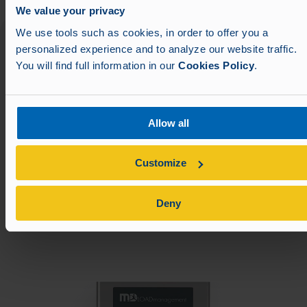
Siehe Spezifikationen
We value your privacy
We use tools such as cookies, in order to offer you a
Mit anderen Lösungen integrieren
personalized experience and to analyze our website traffic.
MD Lastmanagement
You will find full information in our
Cookies Policy
.
Intelligentere Energie. Mühelose Steuerung. MD
LoadManagement gleicht Ihre Energielast in
Echtzeit intelligent aus, senkt Kosten und maximiert
die Effizienz. Nahtlose Integration, intelligentere
Allow all
Leistung – treiben Sie Ihre Betriebsabläufe wie nie
zuvor an.
Customize
Zum Produkt
Deny
Battery Guard 8.X​