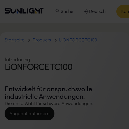
Zum Inhalt springen
Sunlight Group
Hauptmenü
Produkte
Suche
Unsere Unternehmen
Deutsch
Kon
In
Sprache auswählen
LiONFORCE TC100
Startseite
Products
LiONFORCE TC100
Introducing
LiONFORCE TC100
Entwickelt für anspruchsvolle
industrielle Anwendungen.
Die erste Wahl für schwere Anwendungen.
Angebot anfordern