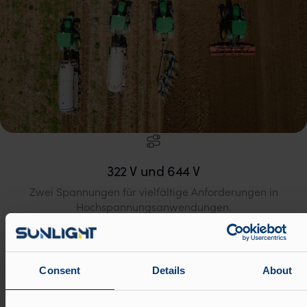
322 V und 644 V
Zwei Spannungen für vielfältige Anforderungen in
Hochspannungsanwendungen.
Consent
Details
About
IP6k9k
Optimale Schutzklasse für anspruchsvolle