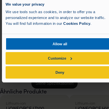
Einsatzbedingungen.
We value your privacy
We use tools such as cookies, in order to offer you a
personalized experience and to analyze our website traffic.
You will find full information in our
Cookies Policy
.
Haupt- und Nebenversion
Erhältlich als Haupt- und Ersatzversion, um einen
zuverlässigen Betrieb zu gewährleisten.
Allow all
Customize
Bis zu 24 NMC-Akkus
Die Skalierbarkeit ermöglicht eine maximale Systemleistung
Deny
von 770 kWh.
Siehe Spezifikationen
Ähnliche Produkte
Lithium-ion
Lithium-ion
LiONFORCE LT100
LiONFORCE HV