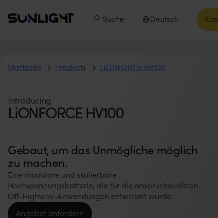
Zum Inhalt springen
Sunlight Group
Hauptmenü
Produkte
Suche
Unsere Unternehmen
Deutsch
Kon
In
Sprache auswählen
LiONFORCE HV100
Startseite
Products
LiONFORCE HV100
Introducing
LiONFORCE HV100
Gebaut, um das Unmögliche möglich
zu machen.
Eine modulare und skalierbare
Hochspannungsbatterie, die für die anspruchsvollsten
Off-Highway-Anwendungen entwickelt wurde.
Angebot anfordern