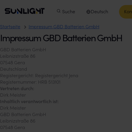
Zum Inhalt springen
Sunlight Group
Hauptmenü
Produkte
Suche
Unsere Unternehmen
Deutsch
Kon
In
Sprache auswählen
Impressum GBD Batterien Gm
Startseite
Impressum GBD Batterien GmbH
Impressum GBD Batterien GmbH
GBD Batterien GmbH
Leibnizstraße 86
07548 Gera
Deutschland
Registergericht: Registergericht Jena
Registernummer: HRB 513101
Vertreten durch:
Dirk Meister
Inhaltlich verantwortlich ist:
Dirk Meister
GBD Batterien GmbH
Leibnizstraße 86
07548 Gera