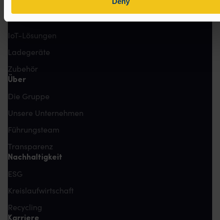
Deny
Lithium-Ionen
Blei-Säure
IoT-Lösungen
Ladegeräte
Zubehör
Über
Die Gruppe
Unsere Unternehmen
Führungsteam
Transparenz
Nachhaltigkeit
ESG
Kreislaufwirtschaft
Recycling
Karriere