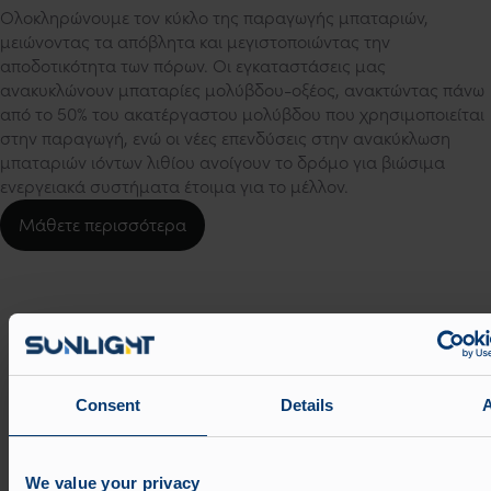
Ολοκληρώνουμε τον κύκλο της παραγωγής μπαταριών,
μειώνοντας τα απόβλητα και μεγιστοποιώντας την
αποδοτικότητα των πόρων. Οι εγκαταστάσεις μας
ανακυκλώνουν μπαταρίες μολύβδου-οξέος, ανακτώντας πάνω
από το 50% του ακατέργαστου μολύβδου που χρησιμοποιείται
στην παραγωγή, ενώ οι νέες επενδύσεις στην ανακύκλωση
μπαταριών ιόντων λιθίου ανοίγουν το δρόμο για βιώσιμα
ενεργειακά συστήματα έτοιμα για το μέλλον.
Μάθετε περισσότερα
Consent
Details
We value your privacy