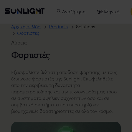
Μετάβαση στο περιεχόμενο
Sunlight Group
Κύριο μενού
Προϊόντα
Αναζήτηση
Οι εταιρείες μας
Ελληνικά
Καινοτ
Επιλέξτε γλώσσα
Αρχική σελίδα
Products
Solutions
Φορτιστές
Λύσεις
Φορτιστές
Εξασφαλίστε βέλτιστη απόδοση φόρτισης με τους
έξυπνους φορτιστές της Sunlight. Επωφεληθείτε
από την ακρίβεια, τη δυνατότητα
παραμετροποίησης και την τεχνογνωσία μας τόσο
σε συστήματα υψηλών συχνοτήτων όσο και σε
συμβατικά συστήματα που υποστηρίζουν
βιομηχανικές δραστηριότητες σε όλο τον κόσμο.