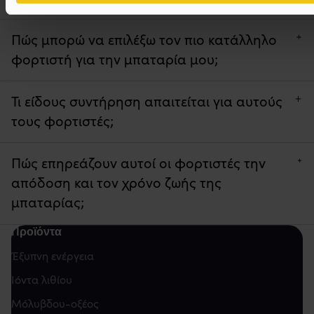
Πώς μπορώ να επιλέξω τον πιο κατάλληλο
φορτιστή για την μπαταρία μου;
Τι είδους συντήρηση απαιτείται για αυτούς
τους φορτιστές;
Πώς επηρεάζουν αυτοί οι φορτιστές την
απόδοση και τον χρόνο ζωής της
μπαταρίας;
Προϊόντα
Έξυπνη ενέργεια
Ιόντα λιθίου
Μόλυβδου-οξέος