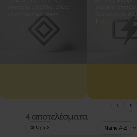
ιόντων λιθίου όσο και για
Η έξυπνη διαχείρισ
μπαταρίες μολύβδου-οξέος,
μειώνει τη σπατάλη
εύκολη και απρόσκοπτη.
και ενισχύει τις επι
φόρτισης.
Μετα
Μετακινηθείτε προς τα αριστερά
4 αποτελέσματα
Ταξινόμηση κατά
Φίλτρα