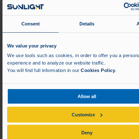
Ποιοι τύποι μπαταριών μπορούν να
φορτιστούν με αυτούς τους φορτιστές;
Consent
Details
Με ποιον τρόπο οι έξυπνοι φορτιστές
We value your privacy
βελτιστοποιούν τη διαδικασία φόρτισης;
We use tools such as cookies, in order to offer you a person
experience and to analyze our website traffic.
Είναι αυτοί οι φορτιστές ενεργειακά
You will find full information in our
Cookies Policy
.
αποδοτικοί και φιλικοί προς το περιβάλλον;
Μπορούν αυτοί οι φορτιστές να
Allow all
χρησιμοποιηθούν σε βιομηχανικές
εφαρμογές;
Customize
Ποια στοιχεία ασφαλείας περιλαμβάνονται
Deny
σε αυτούς τους φορτιστές;